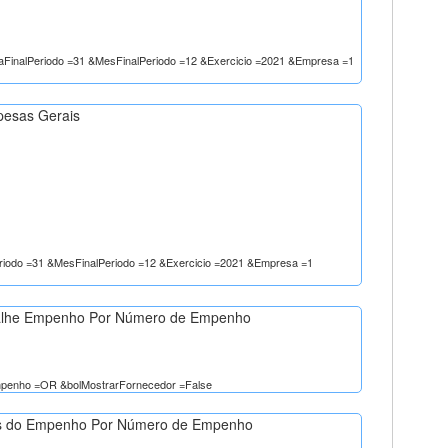
iaFinalPeriodo =31 &MesFinalPeriodo =12 &Exercicio =2021 &Empresa =1
pesas Gerais
Periodo =31 &MesFinalPeriodo =12 &Exercicio =2021 &Empresa =1
alhe Empenho Por Número de Empenho
mpenho =OR &bolMostrarFornecedor =False
ns do Empenho Por Número de Empenho