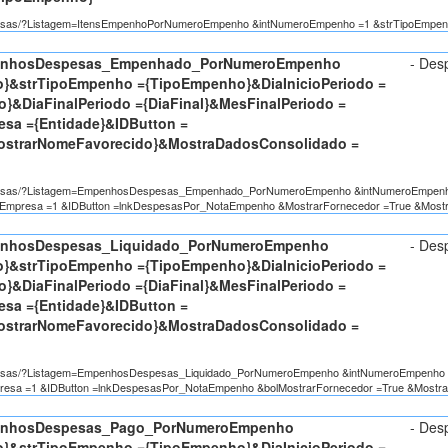
/Despesas/?Listagem=ItensEmpenhoPorNumeroEmpenho &intNumeroEmpenho =1 &strTipoEmpe
penhosDespesas_Empenhado_PorNumeroEmpenho
- Des
&strTipoEmpenho ={TipoEmpenho}&DiaInicioPeriodo =
io}&DiaFinalPeriodo ={DiaFinal}&MesFinalPeriodo =
esa ={Entidade}&IDButton =
MostrarNomeFavorecido}&MostraDadosConsolidado =
/Despesas/?Listagem=EmpenhosDespesas_Empenhado_PorNumeroEmpenho &intNumeroEmpenho 
2 &Empresa =1 &IDButton =lnkDespesasPor_NotaEmpenho &MostrarFornecedor =True &Most
penhosDespesas_Liquidado_PorNumeroEmpenho
- Des
&strTipoEmpenho ={TipoEmpenho}&DiaInicioPeriodo =
io}&DiaFinalPeriodo ={DiaFinal}&MesFinalPeriodo =
esa ={Entidade}&IDButton =
MostrarNomeFavorecido}&MostraDadosConsolidado =
Despesas/?Listagem=EmpenhosDespesas_Liquidado_PorNumeroEmpenho &intNumeroEmpenho =
mpresa =1 &IDButton =lnkDespesasPor_NotaEmpenho &bolMostrarFornecedor =True &Mostr
penhosDespesas_Pago_PorNumeroEmpenho
- Des
&strTipoEmpenho ={TipoEmpenho}&DiaInicioPeriodo =