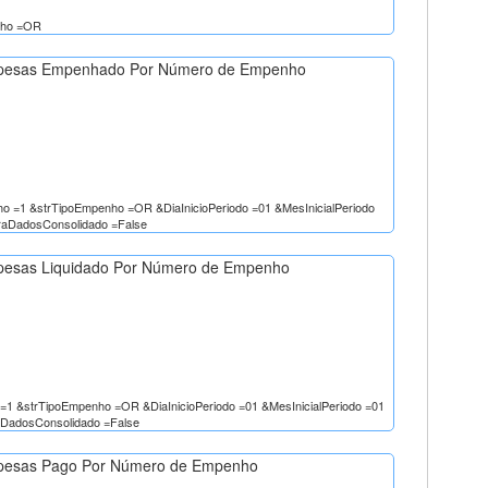
nho =OR
pesas Empenhado Por Número de Empenho
=1 &strTipoEmpenho =OR &DiaInicioPeriodo =01 &MesInicialPeriodo
raDadosConsolidado =False
pesas Liquidado Por Número de Empenho
1 &strTipoEmpenho =OR &DiaInicioPeriodo =01 &MesInicialPeriodo =01
aDadosConsolidado =False
pesas Pago Por Número de Empenho