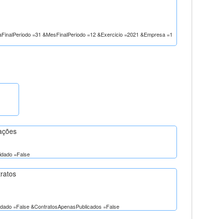
DiaFinalPeriodo =31 &MesFinalPeriodo =12 &Exercicio =2021 &Empresa =1
tações
idado =False
tratos
lidado =False &ContratosApenasPublicados =False