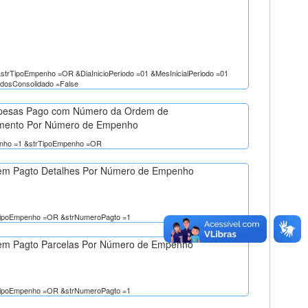
rTipoEmpenho =OR &DiaInicioPeriodo =01 &MesInicialPeriodo =01
dosConsolidado =False
pesas Pago com Número da Ordem de
mento Por Número de Empenho
enho =1 &strTipoEmpenho =OR
em Pagto Detalhes Por Número de Empenho
rTipoEmpenho =OR &strNumeroPagto =1
em Pagto Parcelas Por Número de Empenho
rTipoEmpenho =OR &strNumeroPagto =1