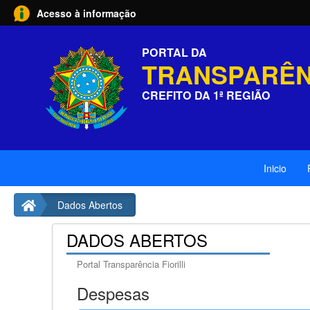
Acesso à informação
PORTAL DA
TRANSPARÊN
CREFITO DA 1ª REGIÃO
Inicio
Dados Abertos
DADOS ABERTOS
Portal Transparência Fiorilli
Despesas