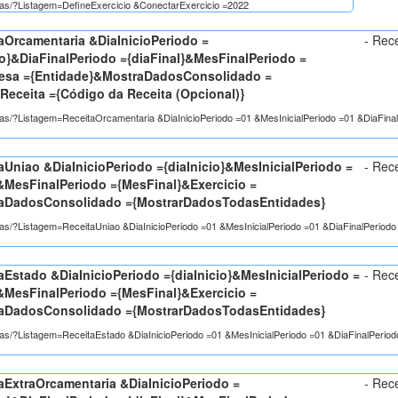
itas/?Listagem=DefineExercicio &ConectarExercicio =2022
aOrcamentaria &DiaInicioPeriodo =
- Rec
io}&DiaFinalPeriodo ={diaFinal}&MesFinalPeriodo =
resa ={Entidade}&MostraDadosConsolidado =
ceita ={Código da Receita (Opcional)}
eitas/?Listagem=ReceitaOrcamentaria &DiaInicioPeriodo =01 &MesInicialPeriodo =01 &DiaFi
Uniao &DiaInicioPeriodo ={diaInicio}&MesInicialPeriodo =
- Rec
}&MesFinalPeriodo ={MesFinal}&Exercicio =
raDadosConsolidado ={MostrarDadosTodasEntidades}
eitas/?Listagem=ReceitaUniao &DiaInicioPeriodo =01 &MesInicialPeriodo =01 &DiaFinalPeri
Estado &DiaInicioPeriodo ={diaInicio}&MesInicialPeriodo =
- Rec
}&MesFinalPeriodo ={MesFinal}&Exercicio =
raDadosConsolidado ={MostrarDadosTodasEntidades}
eitas/?Listagem=ReceitaEstado &DiaInicioPeriodo =01 &MesInicialPeriodo =01 &DiaFinalPer
aExtraOrcamentaria &DiaInicioPeriodo =
- Rec