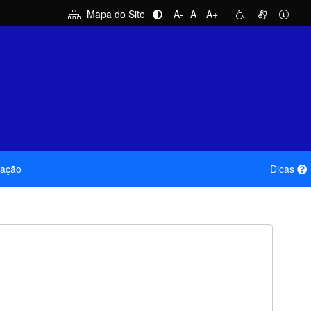
Mapa do Site
A-
A
A+
mação
Dicas