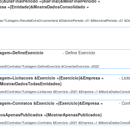
io}&DiaFinalPeriodo ={diaFinal}&MesFinalPeriodo =
resa ={Entidade}&MostraDadosConsolidado =
eitas/?Listagem=ReceitaExtraOrcamentaria &DiaInicioPeriodo =01 &MesInicialPeriodo =01 &
tagem=DefineExercicio
- Define Exercício
tacoesEContratos/?Listagem=DefineExercicio &ConectarExercicio =2022
agem=Licitacoes &Exercicio ={Exercicio}&Empresa =
- Lici
{MostrarDadosTodasEntidades}
citacoesEContratos/?Listagem=Licitacoes &Exercicio =2021 &Empresa =1 &MostraDadosConsol
tagem=Contratos &Exercicio ={Exercicio}&Empresa =
- Con
tosApenasPublicados ={MostrarApenasPublicados}
citacoesEContratos/?Listagem=Contratos &Exercicio =2021 &Empresa =1 &MostraDadosConso