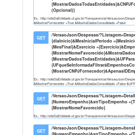
{MostrarDadosTodasEntidades}&CNPJFo
(Opcional)}
Ex.: http://siteDaEntidade.uf.gov.br/Transparencia/VersaoJson/De
&MostrarFornecedor =True &MostraDadosConsolidado =False
/VersaoJson/Despesas/?Listagem=Despe
GET
{diaInicio}&MesInicialPeriodo ={MesInic
{MesFinal}&Exercicio ={Exercicio}&Emp
{MostrarNomeFavorecido}&MostraDados
{MostrarDadosTodasEntidades}&UFParaF
{UFqueSeInformadaFiltraráEmpenhosCo
{MostrarCNPJFornecedor}&ApenasIDEm
Ex.: http://siteDaEntidade.uf.gov.br/Transparencia/VersaoJson/De
&MostrarFornecedor =True &MostraDadosConsolidado =False &UF
/VersaoJson/Despesas/?Listagem=Det
GET
{NumeroEmpenho}&strTipoEmpenho ={T
{MostrarNomeFavorecido}
Ex.: http://siteDaEntidade.uf.gov.br/Transparencia/VersaoJson
/VersaoJson/Despesas/?Listagem=Ite
GET
{NumeroEmpenho}&strTipoEmpenho ={