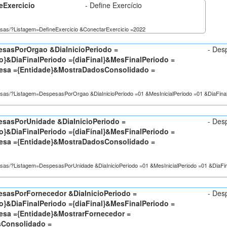
eExercicio
- Define Exercício
pesas/?Listagem=DefineExercicio &ConectarExercicio =2022
sasPorOrgao &DiaInicioPeriodo =
- Des
io}&DiaFinalPeriodo ={diaFinal}&MesFinalPeriodo =
resa ={Entidade}&MostraDadosConsolidado =
spesas/?Listagem=DespesasPorOrgao &DiaInicioPeriodo =01 &MesInicialPeriodo =01 &DiaFin
sasPorUnidade &DiaInicioPeriodo =
- Des
io}&DiaFinalPeriodo ={diaFinal}&MesFinalPeriodo =
resa ={Entidade}&MostraDadosConsolidado =
spesas/?Listagem=DespesasPorUnidade &DiaInicioPeriodo =01 &MesInicialPeriodo =01 &DiaF
sasPorFornecedor &DiaInicioPeriodo =
- Des
io}&DiaFinalPeriodo ={diaFinal}&MesFinalPeriodo =
resa ={Entidade}&MostrarFornecedor =
Consolidado =