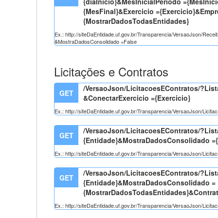
{diaInicio}&MesInicialPeriodo ={MesInic
{MesFinal}&Exercicio ={Exercicio}&Emp
{MostrarDadosTodasEntidades}
Ex.: http://siteDaEntidade.uf.gov.br/Transparencia/VersaoJson/Rec
&MostraDadosConsolidado =False
Licitações e Contratos
/VersaoJson/LicitacoesEContratos/?Lis
GET
&ConectarExercicio ={Exercicio}
Ex.: http://siteDaEntidade.uf.gov.br/Transparencia/VersaoJson/Lici
/VersaoJson/LicitacoesEContratos/?List
GET
{Entidade}&MostraDadosConsolidado =
Ex.: http://siteDaEntidade.uf.gov.br/Transparencia/VersaoJson/Li
/VersaoJson/LicitacoesEContratos/?Lis
GET
{Entidade}&MostraDadosConsolidado =
{MostrarDadosTodasEntidades}&Contra
Ex.: http://siteDaEntidade.uf.gov.br/Transparencia/VersaoJson/Li