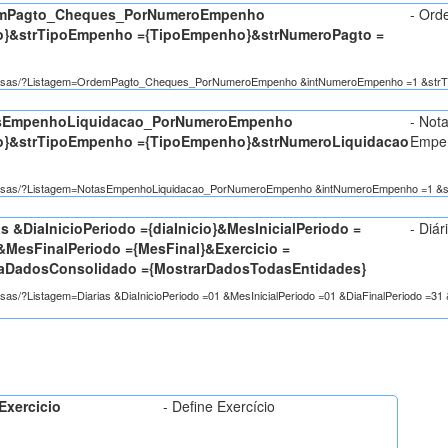
demPagto_Cheques_PorNumeroEmpenho
- Ord
}&strTipoEmpenho ={TipoEmpenho}&strNumeroPagto =
n/Despesas/?Listagem=OrdemPagto_Cheques_PorNumeroEmpenho &intNumeroEmpenho =1 &st
asEmpenhoLiquidacao_PorNumeroEmpenho
- Not
}&strTipoEmpenho ={TipoEmpenho}&strNumeroLiquidacao
Empe
/Despesas/?Listagem=NotasEmpenhoLiquidacao_PorNumeroEmpenho &intNumeroEmpenho =1 &
 &DiaInicioPeriodo ={diaInicio}&MesInicialPeriodo =
- Diár
}&MesFinalPeriodo ={MesFinal}&Exercicio =
raDadosConsolidado ={MostrarDadosTodasEntidades}
pesas/?Listagem=Diarias &DiaInicioPeriodo =01 &MesInicialPeriodo =01 &DiaFinalPeriodo =
Exercicio
- Define Exercício