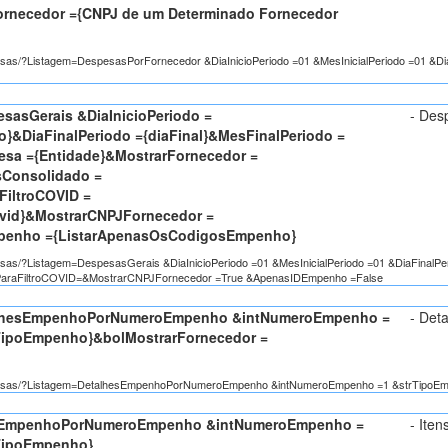
rnecedor ={CNPJ de um Determinado Fornecedor
spesas/?Listagem=DespesasPorFornecedor &DiaInicioPeriodo =01 &MesInicialPeriodo =01 &D
sasGerais &DiaInicioPeriodo =
- Des
io}&DiaFinalPeriodo ={diaFinal}&MesFinalPeriodo =
resa ={Entidade}&MostrarFornecedor =
Consolidado =
iltroCOVID =
vid}&MostrarCNPJFornecedor =
penho ={ListarApenasOsCodigosEmpenho}
spesas/?Listagem=DespesasGerais &DiaInicioPeriodo =01 &MesInicialPeriodo =01 &DiaFinal
ParaFiltroCOVID=&MostrarCNPJFornecedor =True &ApenasIDEmpenho =False
alhesEmpenhoPorNumeroEmpenho &intNumeroEmpenho =
- Det
ipoEmpenho}&bolMostrarFornecedor =
/Despesas/?Listagem=DetalhesEmpenhoPorNumeroEmpenho &intNumeroEmpenho =1 &strTipoE
nsEmpenhoPorNumeroEmpenho &intNumeroEmpenho =
- Ite
TipoEmpenho}