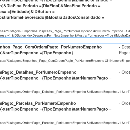
io}&DiaFinalPeriodo ={DiaFinal}&MesFinalPeriodo =
esa ={Entidade}&IDButton =
MostrarNomeFavorecido}&MostraDadosConsolidado =
/Despesas/?Listagem=EmpenhosDespesas_Pago_PorNumeroEmpenho &intNumeroEmpenho =1 &st
mpresa =1 &IDButton =lnkDespesasPor_NotaEmpenho &MostrarFornecedor =True &MostraDa
penhos_Pago_ComOrdemPagto_PorNumeroEmpenho
- Des
}&strTipoEmpenho ={TipoEmpenho}
Paga
on/Despesas/?Listagem=Empenhos_Pago_ComOrdemPagto_PorNumeroEmpenho &intNumeroEmp
emPagto_Detalhes_PorNumeroEmpenho
- Ord
}&strTipoEmpenho ={TipoEmpenho}&strNumeroPagto =
/Despesas/?Listagem=OrdemPagto_Detalhes_PorNumeroEmpenho &intNumeroEmpenho =1 &st
emPagto_Parcelas_PorNumeroEmpenho
- Ord
}&strTipoEmpenho ={TipoEmpenho}&strNumeroPagto =
/Despesas/?Listagem=OrdemPagto_Parcelas_PorNumeroEmpenho &intNumeroEmpenho =1 &st