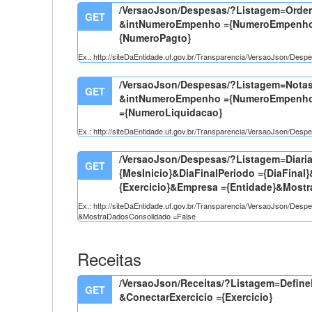
/VersaoJson/Despesas/?Listagem=Or
GET
&intNumeroEmpenho ={NumeroEmpenho
{NumeroPagto}
Ex.: http://siteDaEntidade.uf.gov.br/Transparencia/VersaoJso
/VersaoJson/Despesas/?Listagem=Not
GET
&intNumeroEmpenho ={NumeroEmpenho
={NumeroLiquidacao}
Ex.: http://siteDaEntidade.uf.gov.br/Transparencia/VersaoJson
/VersaoJson/Despesas/?Listagem=Diarias
GET
{MesInicio}&DiaFinalPeriodo ={DiaFinal
{Exercicio}&Empresa ={Entidade}&Most
Ex.: http://siteDaEntidade.uf.gov.br/Transparencia/VersaoJson/Des
&MostraDadosConsolidado =False
Receitas
/VersaoJson/Receitas/?Listagem=Define
GET
&ConectarExercicio ={Exercicio}