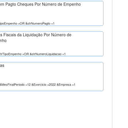
em Pagto Cheques Por Número de Empenho
rTipoEmpenho =OR &strNumeroPagto =1
as Fiscais da Liquidação Por Número de
nho
strTipoEmpenho =OR &strNumeroLiquidacao =1
ias
31 &MesFinalPeriodo =12 &Exercicio =2022 &Empresa =1