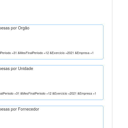
pesas por Orgão
alPeriodo =31 &MesFinalPeriodo =12 &Exercicio =2021 &Empresa =1
pesas por Unidade
inalPeriodo =31 &MesFinalPeriodo =12 &Exercicio =2021 &Empresa =1
pesas por Fornecedor