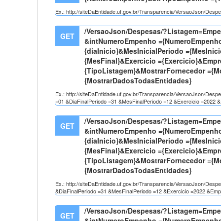
Ex.: http://siteDaEntidade.uf.gov.br/Transparencia/VersaoJson
/VersaoJson/Despesas/?Listagem=Em
GET
&intNumeroEmpenho ={NumeroEmpenho}
{diaInicio}&MesInicialPeriodo ={MesInic
{MesFinal}&Exercicio ={Exercicio}&Empr
{TipoListagem}&MostrarFornecedor ={
{MostrarDadosTodasEntidades}
Ex.: http://siteDaEntidade.uf.gov.br/Transparencia/VersaoJson
=01 &DiaFinalPeriodo =31 &MesFinalPeriodo =12 &Exercicio =202
/VersaoJson/Despesas/?Listagem=Em
GET
&intNumeroEmpenho ={NumeroEmpenho}
{diaInicio}&MesInicialPeriodo ={MesInic
{MesFinal}&Exercicio ={Exercicio}&Empr
{TipoListagem}&MostrarFornecedor ={
{MostrarDadosTodasEntidades}
Ex.: http://siteDaEntidade.uf.gov.br/Transparencia/VersaoJson/
&DiaFinalPeriodo =31 &MesFinalPeriodo =12 &Exercicio =2022 &E
/VersaoJson/Despesas/?Listagem=Em
GET
&intNumeroEmpenho ={NumeroEmpenho}