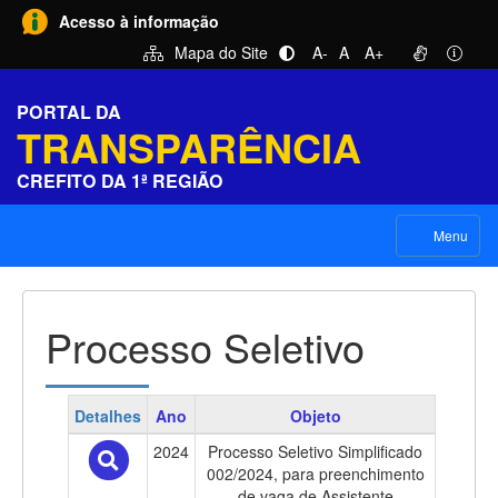
Acesso à informação
Mapa do Site
A-
A
A+
PORTAL DA
TRANSPARÊNCIA
CREFITO DA 1ª REGIÃO
Menu
Processo Seletivo
Detalhes
Ano
Objeto
2024
Processo Seletivo Simplificado
002/2024, para preenchimento
de vaga de Assistente