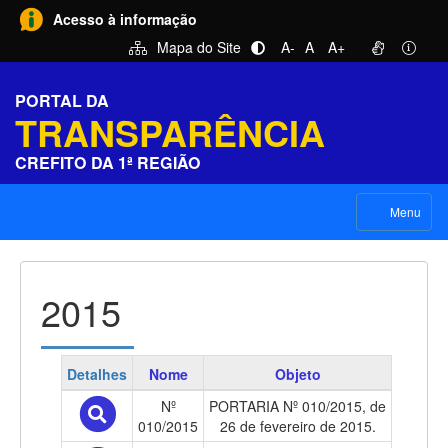
Acesso à informação
Mapa do Site
A-
A
A+
PORTAL DA
TRANSPARÊNCIA
CREFITO DA 1ª REGIÃO
Menu
2015
Detalhes
Nome
Objeto
Nº
PORTARIA Nº 010/2015, de
010/2015
26 de fevereiro de 2015.