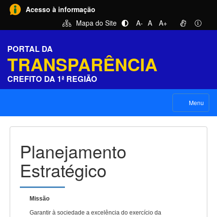
Acesso à informação
Mapa do Site
A-
A
A+
PORTAL DA
TRANSPARÊNCIA
CREFITO DA 1ª REGIÃO
Menu
Planejamento
Estratégico
Missão
Garantir à sociedade a excelência do exercício da